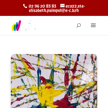
02 96 20 83 83
eco22.ste-
elisabeth.paimpol@e-c.bzh