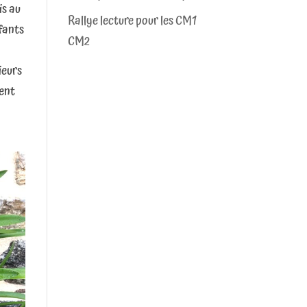
is au
Rallye lecture pour les CM1
nfants
CM2
ieurs
nent