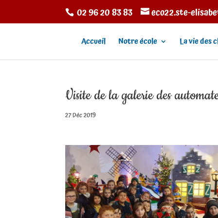
02 96 20 83 83
eco22.ste-elisab
Accueil
Notre école
La vie des c
Visite de la galerie des automat
27 Déc 2019