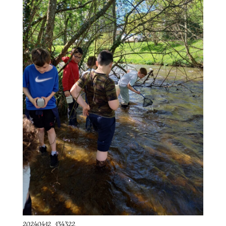
20240412_134322