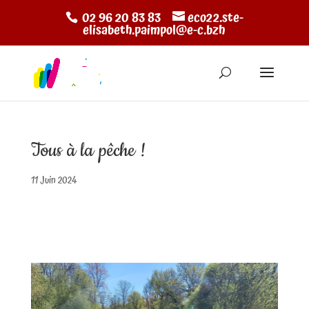
02 96 20 83 83
eco22.ste-
elisabeth.paimpol@e-c.bzh
Tous à la pêche !
11 Juin 2024