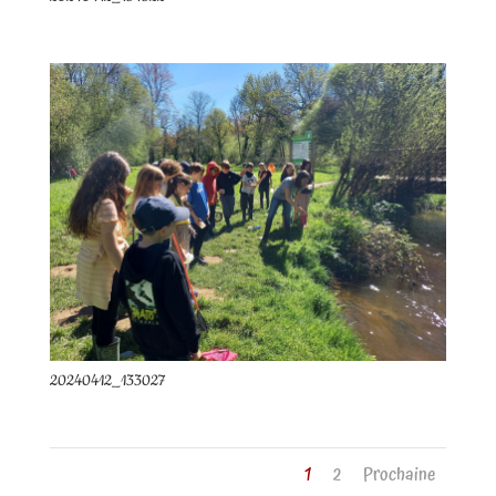
20240412_133027
1
2
Prochaine