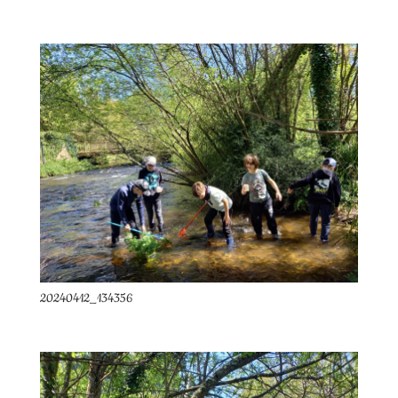
20240412_134356