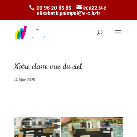
02 96 20 83 83
eco22.ste-
elisabeth.paimpol@e-c.bzh
Notre classe vue du ciel
14 Mar 2025