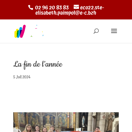
02 96 20 83 83
eco22.ste-
elisabeth.paimpol@e-c.bzh
La fin de l’année
5 Juil 2024