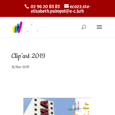
02 96 20 83 83
eco22.ste-
elisabeth.paimpol@e-c.bzh
Clip’art 2019
16 Mar 2019