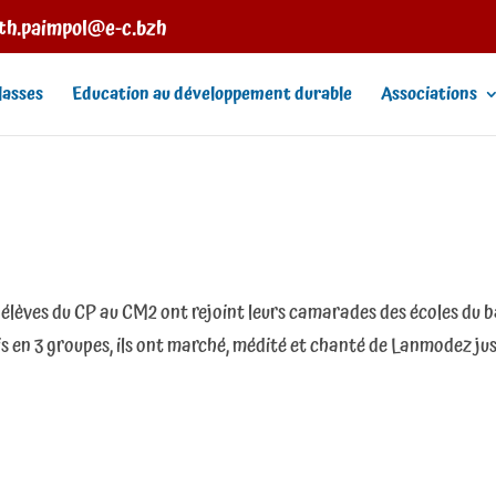
eth.paimpol@e-c.bzh
lasses
Education au développement durable
Associations
élèves du CP au CM2 ont rejoint leurs camarades des écoles du b
is en 3 groupes, ils ont marché, médité et chanté de Lanmodez ju