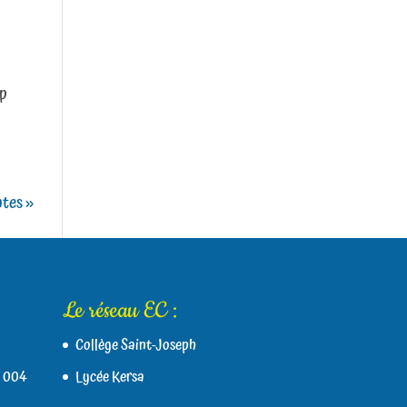
up
ntes »
Le réseau EC :
Collège Saint-Joseph
 004
Lycée Kersa