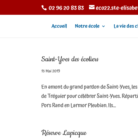
02 96 20 83 83
eco22.ste-elisab
Accueil
Notre école
La vie des c
Saint-Yves des écoliers
15 Mai 2019
En amont du grand pardon de Saint-Yves, les 
de Tréguier pour célébrer Saint-Yves. Répart
Pors Rand en Larmor Pleubian. Ils...
Réserve Lapicque