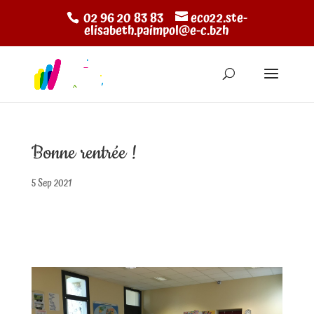
02 96 20 83 83
eco22.ste-
elisabeth.paimpol@e-c.bzh
Bonne rentrée !
5 Sep 2021