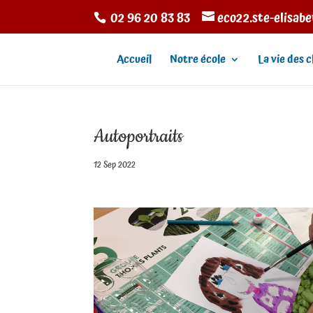
02 96 20 83 83
eco22.ste-elisab
Accueil
Notre école
La vie des c
Autoportraits
12 Sep 2022